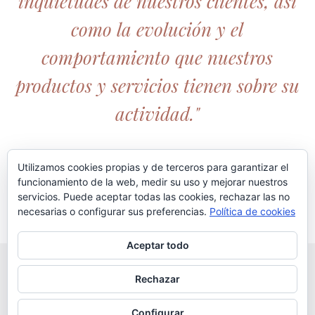
inquietudes de nuestros clientes, así
como la evolución y el
comportamiento que nuestros
productos y servicios tienen sobre su
actividad."
Utilizamos cookies propias y de terceros para garantizar el
funcionamiento de la web, medir su uso y mejorar nuestros
servicios. Puede aceptar todas las cookies, rechazar las no
necesarias o configurar sus preferencias.
Política de cookies
Aceptar todo
© 2020 copyright Bedoya Hostelería // Todos los derechos
Rechazar
reservados //
Política da Calidad
//
Aviso legal
//
Política de
Configurar