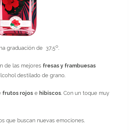
o
na graduación de 37,5
.
ón de las mejores
fresas y frambuesas
lcohol destilado de grano.
e
frutos rojos
e
hibiscos
. Con un toque muy
llos que buscan nuevas emociones.