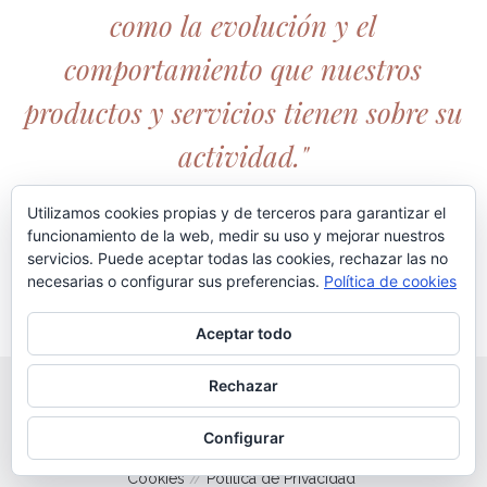
como la evolución y el
comportamiento que nuestros
productos y servicios tienen sobre su
actividad."
Utilizamos cookies propias y de terceros para garantizar el
funcionamiento de la web, medir su uso y mejorar nuestros
servicios. Puede aceptar todas las cookies, rechazar las no
necesarias o configurar sus preferencias.
Política de cookies
Aceptar todo
Rechazar
© 2020 copyright Bedoya Hostelería // Todos los derechos
Configurar
reservados //
Política da Calidad
//
Aviso legal
//
Política de
Cookies
//
Política de Privacidad