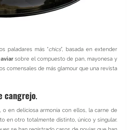
los paladares más “
chics
”, basada en extender
aviar
sobre el compuesto de pan, mayonesa y
tros comensales de más glamour que una revista
e cangrejo
.
, o en deliciosa armonía con ellos, la carne de
o en otro totalmente distinto, único y singular.
pues se han registrado casos de novias que han