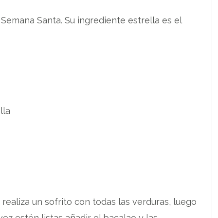
 Semana Santa. Su ingrediente estrella es el
lla
 realiza un sofrito con todas las verduras, luego
z estén listas añadir el bacalao y las